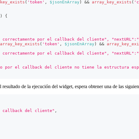
key_exists
(
'token'
,
$jsonEnArray
)
&&
array_key_exists
(
'c
)
{
 correctamente por el callback del cliente", "nextURL":"
array_key_exists
(
'token'
,
$jsonEnArray
)
&&
array_key_exi
 correctamente por el callback del cliente", "nextURL":"
o por el callback del cliente no tiene la estructura esp
esultado de la ejecución del widget, espera obtener una de las siguient
 callback del cliente"
,