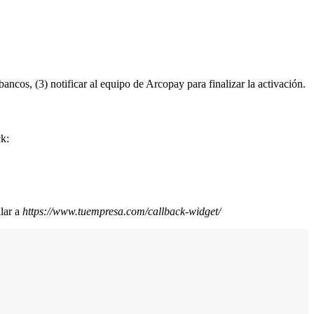
ancos, (3) notificar al equipo de Arcopay para finalizar la activación.
ck:
lar a
https
://
www
.tuempresa
.com/callback-widget/