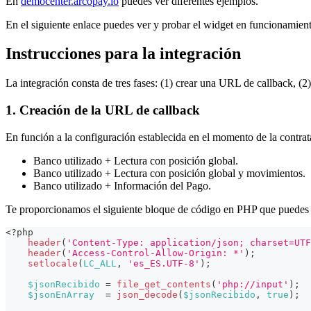
En
democenter.arcopay.io
puedes ver diferentes ejemplos.
En el siguiente enlace puedes ver y probar el widget en funcionamien
Instrucciones para la integración
La integración consta de tres fases: (1) crear una URL de callback, (2)
1. Creación de la URL de callback
En función a la configuración establecida en el momento de la contrat
Banco utilizado + Lectura con posición global.
Banco utilizado + Lectura con posición global y movimientos.
Banco utilizado + Información del Pago.
Te proporcionamos el siguiente bloque de código en PHP que puedes 
<?php
header
(
'Content-Type: application/json; charset=UTF
header
(
'Access-Control-Allow-Origin: *'
)
;
setlocale
(
LC_ALL
,
'es_ES.UTF-8'
)
;
$jsonRecibido
=
file_get_contents
(
'php://input'
)
;
$jsonEnArray
=
json_decode
(
$jsonRecibido
,
true
)
;