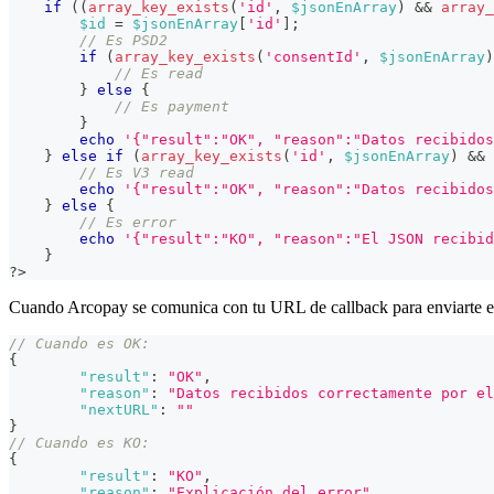
if
(
(
array_key_exists
(
'id'
,
$jsonEnArray
)
&&
array_
$id
=
$jsonEnArray
[
'id'
]
;
// Es PSD2
if
(
array_key_exists
(
'consentId'
,
$jsonEnArray
)
// Es read
}
else
{
// Es payment
}
echo
'{"result":"OK", "reason":"Datos recibidos
}
else
if
(
array_key_exists
(
'id'
,
$jsonEnArray
)
&&
// Es V3 read
echo
'{"result":"OK", "reason":"Datos recibidos
}
else
{
// Es error
echo
'{"result":"KO", "reason":"El JSON recibid
}
?>
Cuando Arcopay se comunica con tu URL de callback para enviarte el r
// Cuando es OK:
{
"result"
:
"OK"
,
"reason"
:
"Datos recibidos correctamente por el
"nextURL"
:
""
}
// Cuando es KO:
{
"result"
:
"KO"
,
"reason"
:
"Explicación del error"
,