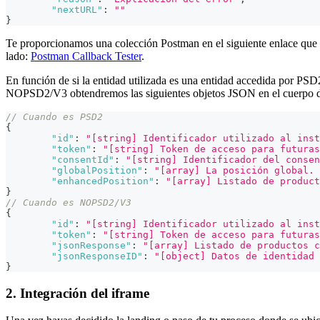
"nextURL"
:
""
}
Te proporcionamos una colección Postman en el siguiente enlace que te
lado:
Postman Callback Tester
.
En función de si la entidad utilizada es una entidad accedida por PSD2
NOPSD2/V3 obtendremos las siguientes objetos JSON en el cuerpo de l
// Cuando es PSD2
{
"id"
:
"[string] Identificador utilizado al inst
"token"
:
"[string] Token de acceso para futuras
"consentId"
:
"[string] Identificador del consen
"globalPosition"
:
"[array] La posición global. 
"enhancedPosition"
:
"[array] Listado de product
}
// Cuando es NOPSD2/V3
{
"id"
:
"[string] Identificador utilizado al inst
"token"
:
"[string] Token de acceso para futuras
"jsonResponse"
:
"[array] Listado de productos c
"jsonResponseID"
:
"[object] Datos de identidad 
}
2. Integración del iframe