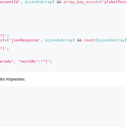
onsentId'
,
$jsonEnArray
)
&&
array_key_exists
(
'globalPosi
"}'
;
sts
(
'jsonResponse'
,
$jsonEnArray
)
&&
count
(
$jsonEnArray
[
"}'
;
erada", "nextURL":""}'
;
es respuestas: